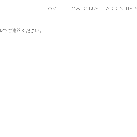
HOME
HOW TO BUY
ADD INITIAL
ip to main content
Skip to navigat
ルでご連絡ください。 